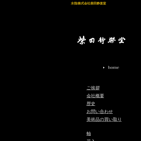
水指|株式会社柴田静楽堂
ご挨拶
会社概要
歴史
お問い合わせ
美術品の買い取り
軸