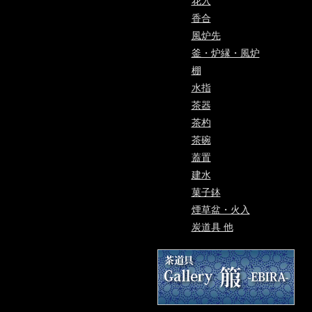
花入
香合
風炉先
釜・炉縁・風炉
棚
水指
茶器
茶杓
茶碗
蓋置
建水
菓子鉢
煙草盆・火入
炭道具 他