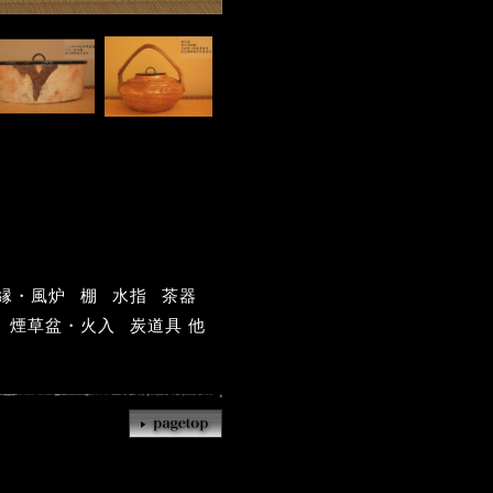
縁・風炉
棚
水指
茶器
煙草盆・火入
炭道具 他