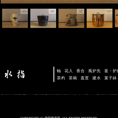
軸
花入
香合
風炉先
釜・炉
茶杓
茶碗
蓋置
建水
菓子鉢
COPYRIGHT (C) 柴田静楽堂. ALL RIGHTS RESERVED.