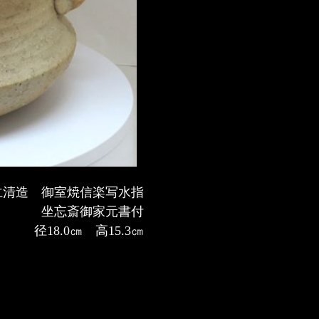
仁清造 御室焼信楽写水指
坐忘斎御家元書付
径18.0㎝ 高15.3㎝