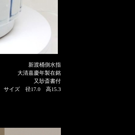
新渡桶側水指
大清嘉慶年製在銘
又玅斎書付
サイズ 径17.0 高15.3