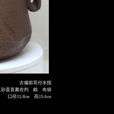
古備前耳付水指
又玅斎直書在判 銘 布袋
口径15.8㎝ 高15.6㎝